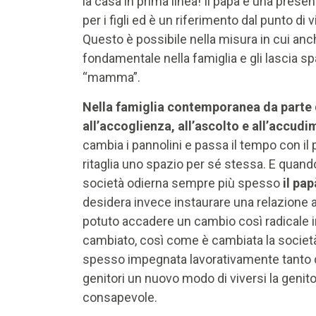
la casa in prima linea! Il papà è una pres
per i figli ed è un riferimento dal punto d
Questo è possibile nella misura in cui a
fondamentale nella famiglia e gli lascia s
“mamma”.
Nella famiglia contemporanea da parte d
all’accoglienza, all’ascolto e all’accudi
cambia i pannolini e passa il tempo con i
ritaglia uno spazio per sé stessa. E quand
società odierna sempre più spesso
il pa
desidera invece instaurare una relazione 
potuto accadere un cambio così radicale in
cambiato, così come è cambiata la società
spesso impegnata lavorativamente tanto qu
genitori un nuovo modo di viversi la genito
consapevole.