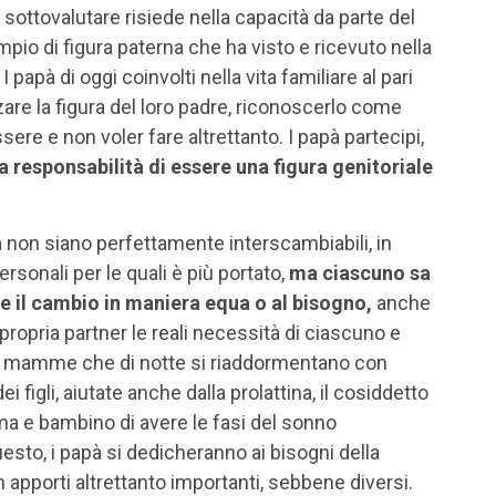
sottovalutare risiede nella capacità da parte del
mpio di figura paterna che ha visto e ricevuto nella
 papà di oggi coinvolti nella vita familiare al pari
are la figura del loro padre, riconoscerlo come
ere e non voler fare altrettanto. I papà partecipi,
a responsabilità di essere una figura genitoriale
n siano perfettamente interscambiabili, in
sonali per le quali è più portato,
ma ciascuno sa
re il cambio in maniera equa o al bisogno,
anche
propria partner le reali necessità di ciascuno e
lle mamme che di notte si riaddormentano con
 figli, aiutate anche dalla prolattina, il cosiddetto
 e bambino di avere le fasi del sonno
sto, i papà si dedicheranno ai bisogni della
n apporti altrettanto importanti, sebbene diversi.