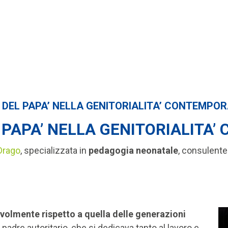
O DEL PAPA’ NELLA GENITORIALITA’ CONTEMPO
L PAPA’ NELLA GENITORIALITA
Drago
,
specializzata in
pedagogia neonatale
, consulente
evolmente rispetto a quella delle generazioni
 padre autoritario, che si dedicava tanto al lavoro e