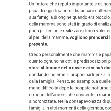
Un fattore che reputo importante e da non 
papà di oggi di sapersi distaccare dall’ese
sua famiglia di origine quando era piccolo. I
della mamma sono stati in grado di analizz
poco partecipe e realizzare di non voler ess
al pari della mamma,
vogliono prendersi l
presente.
Credo personalmente che mamma e papà no
quanto ognuno ha doti e predisposizioni per
stare al timone della nave e ci si può da
sondando insieme al proprio partner / alla 
dalla famiglia. Penso, ad esempio, a que
meno difficoltà dopo le poppate notturne dei
ormone dell’amore, che consente a mamma
sincronizzate. Nella consapevolezza di que
famiglia in altri momenti della giornata, co