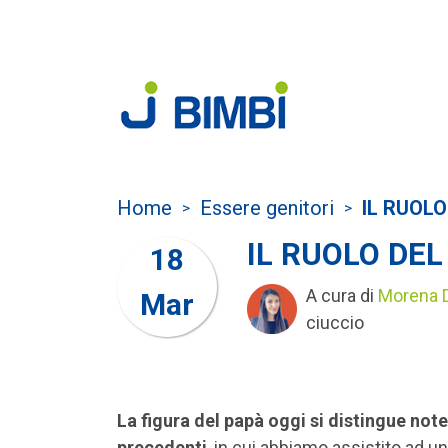
Home
Essere genitori
IL RUOL
>
>
IL RUOLO DE
18
A cura di
Morena 
Mar
ciuccio
La figura del papà oggi si distingue not
precedenti
, in cui abbiamo assistito ad un