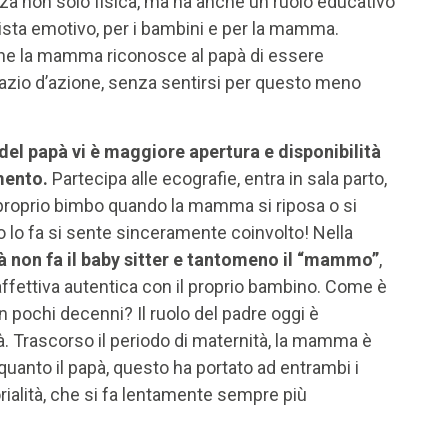
enza non solo fisica, ma ha anche un ruolo educativo
i vista emotivo, per i bambini e per la mamma.
nche la mamma riconosce al papà di essere
pazio d’azione, senza sentirsi per questo meno
el papà vi è maggiore apertura e disponibilità
mento.
Partecipa alle ecografie, entra in sala parto,
l proprio bimbo quando la mamma si riposa o si
o lo fa si sente sinceramente coinvolto! Nella
pà non fa il baby sitter e tantomeno il “mammo”
,
affettiva autentica con il proprio bambino. Come è
 pochi decenni? Il ruolo del padre oggi è
. Trascorso il periodo di maternità, la mamma è
anto il papà, questo ha portato ad entrambi i
rialità, che si fa lentamente sempre più