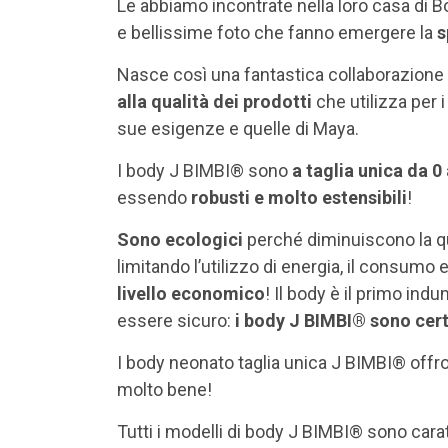
Le abbiamo incontrate nella loro casa di B
e bellissime foto che fanno emergere la
s
Nasce così una fantastica collaborazione 
alla qualità dei prodotti
che utilizza per i 
sue esigenze e quelle di Maya.
I body J BIMBI® sono
a taglia unica da 0
essendo
robusti e molto estensibili
!
Sono ecologici
perché diminuiscono la qua
limitando l’utilizzo di energia, il consumo
livello economico
! Il body è il primo in
essere sicuro:
i body J BIMBI® sono cer
I body neonato taglia unica J BIMBI® offro
molto bene!
Tutti i modelli di body J BIMBI® sono carat