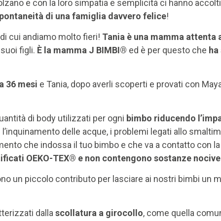
olzano e con la loro simpatia e semplicità ci hanno accol
pontaneità di una famiglia davvero felice
!
di cui andiamo molto fieri!
Tania è una mamma attenta a
suoi figli.
È la mamma J BIMBI®
ed è per questo che
ha 
 a 36 mesi
e Tania, dopo averli scoperti e provati con Maya, 
ntità di body utilizzati per ogni
bimbo riducendo l’imp
 e l’inquinamento delle acque, i problemi legati allo smalt
dumento che indossa il tuo bimbo e che va a contatto con la
tificati OEKO-TEX® e non contengono sostanze nocive
no un piccolo contributo per lasciare ai nostri bimbi un 
terizzati dalla
scollatura a girocollo
, come quella comune