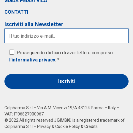
GUIDA PEDIATRICA
CONTATTI
Iscriviti alla Newsletter
Proseguendo dichiari di aver letto e compreso
l'informativa privacy
. *
Alternative:
Colpharma S.r.l – Via A.M. Vicenzi 19/A 43124 Parma – Italy –
VAT: IT06827900967
© 2022 All rights reserved J BIMBI® is a registered trademark of
Colpharma S.r.l –
Privacy
&
Cookie Policy
&
Credits