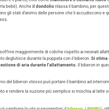
orta bebè). Anche
il dondolio
rilassa il bambino, per ques
ono gli stati d’animo delle persone che li accudiscono e qu
ress.
 soffrire maggiormente di coliche rispetto ai neonati allat
ato deglutisce durante la poppata con il biberon.
Si stima 
gestione di aria durante l’allattamento.
Il biberon in qu
erno del biberon stesso può portare il bambino ad interrom
oto e rendere la suzione più semplice si mischia al latte 
ò cambiare la vita ai neogenitori: il
biberon J BIMBI®
, o