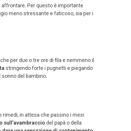
 affrontare. Per questo è importante
gio meno stressante e faticoso, sia per i
he per due o tre ore di fila e nemmeno il
ta
stringendo forte i pugnetti e piegando
il sonno del bambino.
e rimedi, in attesa che passino i mesi
 o sull’avambraccio
del papà o della
e
dare una sensazione di contenimento