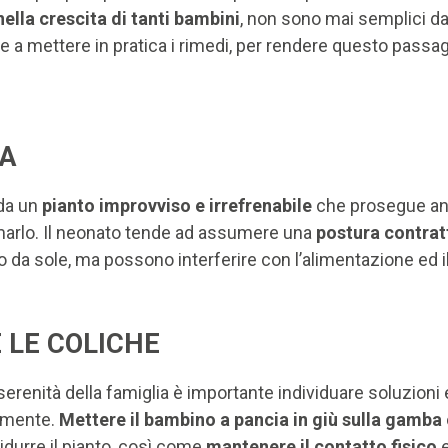
nella crescita di tanti bambini
, non sono mai semplici da
e a mettere in pratica i rimedi, per rendere questo passag
CA
 da un
pianto improvviso e irrefrenabile
che prosegue anc
almarlo. Il neonato tende ad assumere una
postura contrat
o da sole, ma possono interferire con l’alimentazione ed 
 LE COLICHE
erenità della famiglia è importante individuare soluzioni 
eamente.
Mettere il bambino a pancia in giù sulla gamba
idurre il pianto, così come
mantenere il contatto fisico