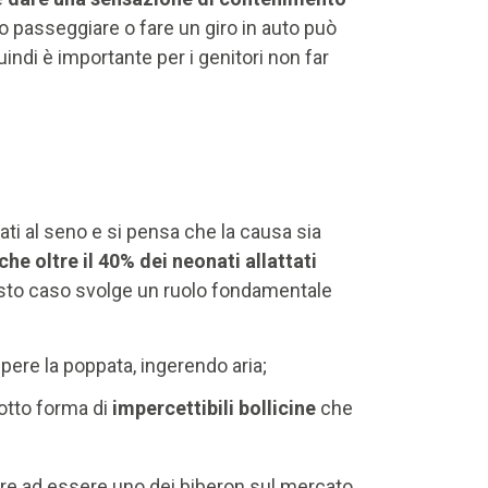
to passeggiare o fare un giro in auto può
indi è importante per i genitori non far
tati al seno e si pensa che la causa sia
che oltre il 40% dei neonati allattati
esto caso svolge un ruolo fondamentale
pere la poppata, ingerendo aria;
sotto forma di
impercettibili bollicine
che
ltre ad essere uno dei biberon sul mercato