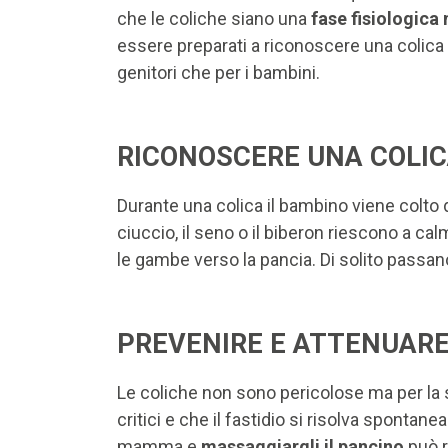
che le coliche siano una
fase fisiologica 
essere preparati a riconoscere una colica 
genitori che per i bambini.
RICONOSCERE UNA COLI
Durante una colica il bambino viene colto
ciuccio, il seno o il biberon riescono a c
le gambe verso la pancia. Di solito passan
PREVENIRE E ATTENUARE
Le coliche non sono pericolose ma per la s
critici e che il fastidio si risolva spontan
mamma e
massaggiargli il pancino
può r