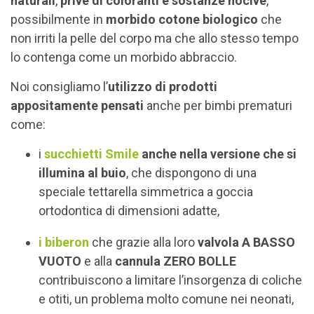
naturali
,
prive di coloranti e sostanze nocive
,
possibilmente in
morbido cotone biologico
che
non irriti la pelle del corpo ma che allo stesso tempo
lo contenga come un morbido abbraccio.
Noi consigliamo l’
utilizzo di prodotti
appositamente pensati
anche per bimbi prematuri
come:
i
succhietti Smile
anche nella versione che si
illumina al buio
, che dispongono di una
speciale tettarella simmetrica a goccia
ortodontica di dimensioni adatte,
i biberon
che grazie alla loro
valvola A BASSO
VUOTO
e alla
cannula ZERO BOLLE
contribuiscono a limitare l’insorgenza di coliche
e otiti, un problema molto comune nei neonati,