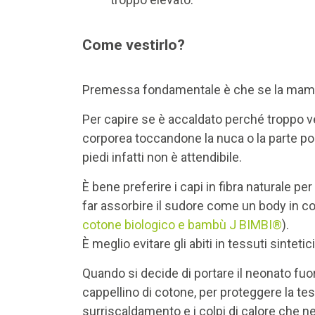
Come vestirlo?
Premessa fondamentale è che se la mamma 
Per capire se è accaldato perché troppo v
corporea toccandone la nuca o la parte pos
piedi infatti non è attendibile.
È bene preferire i capi in fibra naturale p
far assorbire il sudore come un body in c
cotone biologico e bambù J BIMBI®
).
È meglio evitare gli abiti in tessuti sintetic
Quando si decide di portare il neonato fuor
cappellino di cotone, per proteggere la test
surriscaldamento e i colpi di calore che 