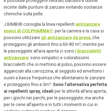
è possibile proteggere neonati, bambini e donne
incinte dalle punture di zanzare evitando sostanze
chimiche sulla pelle.
J BIMBI® consiglia la linea repellenti
antizanzare
sonici di COLPHARMA®
: per la camera e la casa si
possono utilizzare
gli antizanzare da presa
, che
proteggono gli ambienti fino a 60-80 m³, mentre per
le passeggiate all’aria aperta ci sono
i braccialetti
antizanzare
: sono simpatici e coloratissimi
braccialetti che si mettono al polso, possono essere
agganciati alla carrozzina, al seggiolo ed emettono i
suoni a bassa frequenza che allontanano le zanzare
e proteggono fino a 3m³.
Sono l’alternativa perfetta
ai repellenti spray, ideali
per le attività all’aria aperta,
per i giochi nei parchi, per le passeggiate, ma anche
per le cene all’aperto e in tutti i momenti in cui si