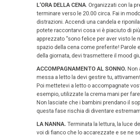
L’ORA DELLA CENA
. Organizzati con la p
terminare verso le 20.00 circa. Fai in mo
distrazioni. Accendi una candela e riponila
potete raccontarvi cosa vi è piaciuto di pi
apprezzato “sono felice per aver visto le 
spazio della cena come preferite! Parole 
della giornata, devi trasmettere il mood gi
ACCOMPAGNAMENTO AL SONNO.
Non a
messa a letto la devi gestire tu, attivament
Poi mettetevi a letto o accompagnate vostr
esempio, utilizzate la crema mani per fare
Non lasciate che i bambini prendano il sop
questa fase rischia di diventare estrema
LA NANNA.
Terminata la lettura, la luce d
voi di fianco che lo accarezzate e se ne s