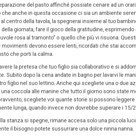
reparazione del pasto affinché possiate cenare ad un orar
do che anche in questa occasione ci sia un ambiente sere
 al centro della tavola, la spegnerai insieme al tuo bambino
ù della giornata, fare il gioco della gratitudine, esprimend
nuvole rosa al tramonto” o quello che più vi risuona. Que
e movimenti devono essere lenti, ricordati che stai acco
usto che porti la calma.
vere la pretesa che tuo figlio sia collaborativo e si addor
e. Subito dopo la cena andate in bagno per lavarvi le mani,
o figlio nel suo lettino. Anche qui scegliete una o due a
 una coccola alle manine che tutto il giorno sono state mo
ravvento, scegliete voi quante storie si possono leggere e
mente lunga, quando invece non dovrebbe superare i 15/2
ella stanza si spegne, rimane accesa solo una piccola lucin
ente il bisogno potete sussurrare una dolce ninna nanna.