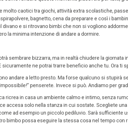
lto caotici tra giochi, attività extra scolastiche, passe
 aspirapolvere, bagnetto, cena da preparare e così i bambini
ul divano e si ritrovano bimbi che non si vogliono addorment
ro la minima intenzione di andare a dormire.
 potrà sembrare bizzarra, ma in realtà chiudere la giornata i
 sicuramente ne potrai trarre beneficio anche tu. Ora ti s
devono andare a letto presto. Ma forse qualcuno si stupi
? Impossibile!” penserete. Invece si può. Andiamo per grad
irca ricrea in casa un ambiente calmo e intimo, senza rumo
luce accesa solo nella stanza in cui sostate. Scegliete una
e, come ad esempio un piccolo pediluvio. Sarà sufficiente us
tro bimbo possa eseguire la stessa cosa nel tempo con rip