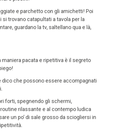
ggiate e parchetto con gli amichetti! Poi
 si trovano catapultati a tavola per la
are, guardano la tv, saltellano qua e là,
n maniera pacata e ripetitiva è il segreto
piego!
rà se dico che possono essere accompagnati
i.
ri forti, spegnendo gli schermi,
 routine rilassante e al contempo ludica
are un po’ di sale grosso da sciogliersi in
etitività.