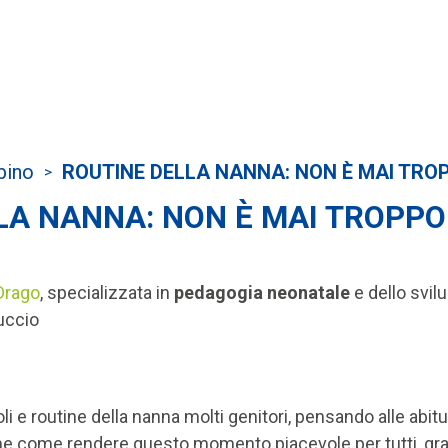
bino
ROUTINE DELLA NANNA: NON È MAI TROP
>
LA NANNA: NON È MAI TROPPO
Drago
,
specializzata in
pedagogia neonatale
e dello svil
uccio
i e routine della nanna molti genitori, pensando alle abitu
e come rendere questo momento piacevole per tutti, gran