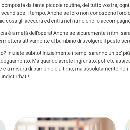
 composta da tante piccole routine, del tutto vostre, ogn
he scandisce il tempo. Anche se loro non conoscono l’orol
ià cosa gli accadrà ed entra nel ritmo che lo accompagn
ia è a metà dell’opera! Anche se sicuramente i ritmi saran
rmetterà attivamente al bambino di svolgere il pasto ser
? Iniziate subito! Inizialmente i tempi saranno un po’ più
i adeguamento. Ma quando avrete ingranato, potrete assicu
 e a misura di bambino e ultimo, ma assolutamente non 
indisturbati!