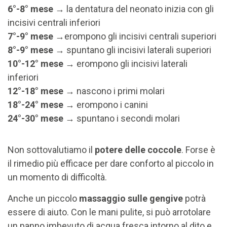
6°-8° mese
→ la dentatura del neonato inizia con gli
incisivi centrali inferiori
7°-9° mese
→erompono gli incisivi centrali superiori
8°-9° mese
→ spuntano gli incisivi laterali superiori
10°-12° mese
→ erompono gli incisivi laterali
inferiori
12°-18° mese
→ nascono i primi molari
18°-24° mese
→ erompono i canini
24°-30° mese
→ spuntano i secondi molari
Non sottovalutiamo il
potere delle coccole
. Forse è
il rimedio più efficace per dare conforto al piccolo in
un momento di difficoltà.
Anche un piccolo
massaggio sulle gengive
potrà
essere di aiuto. Con le mani pulite, si può arrotolare
un panno imbevuto di acqua fresca intorno al dito e